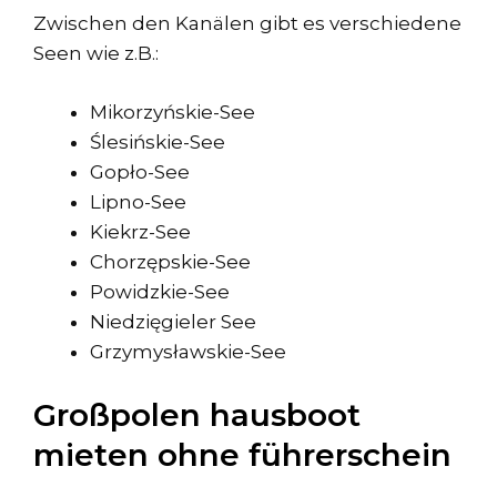
Zwischen den Kanälen gibt es verschiedene
Seen wie z.B.:
Mikorzyńskie-See
Ślesińskie-See
Gopło-See
Lipno-See
Kiekrz-See
Chorzępskie-See
Powidzkie-See
Niedzięgieler See
Grzymysławskie-See
Großpolen hausboot
mieten ohne führerschein