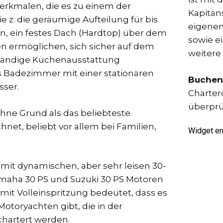
erkmalen, die es zu einem der
Kapitän
 z. die geräumige Aufteilung für bis
eigenem
n, ein festes Dach (Hardtop) über dem
sowie e
en ermöglichen, sich sicher auf dem
weitere
ständige Küchenausstattung
s Badezimmer mit einer stationären
Buchen 
sser.
Charter
überprüf
ohne Grund als das beliebteste
net, beliebt vor allem bei Familien,
mit dynamischen, aber sehr leisen 30-
amaha 30 PS und Suzuki 30 PS Motoren
mit Volleinspritzung bedeutet, dass es
otoryachten gibt, die in der
hartert werden.