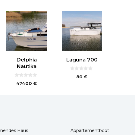
Delphia
Laguna 700
Nautika
0
80
€
v
0
47400
€
o
v
n
o
5
n
5
mendes Haus
Appartementboot