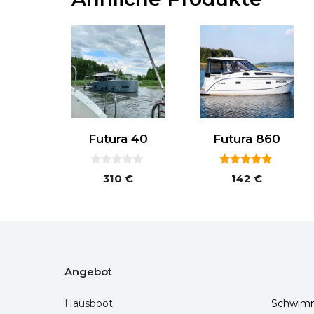
Futura 40
Futura 860
0
5.00
310
€
142
€
v
von 5
o
n
5
Angebot
Hausboot
Schwim