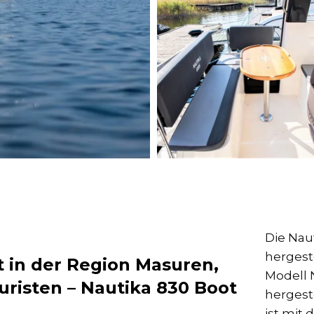
Die Naut
hergest
t in der Region Masuren,
Modell 
risten – Nautika 830 Boot
hergeste
ist mit 