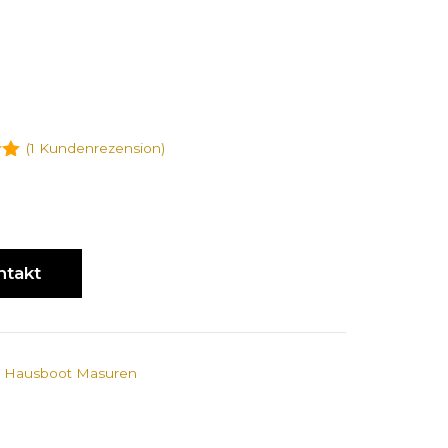
(
1
Kundenrezension)
 5
ntakt
:
Hausboot Masuren