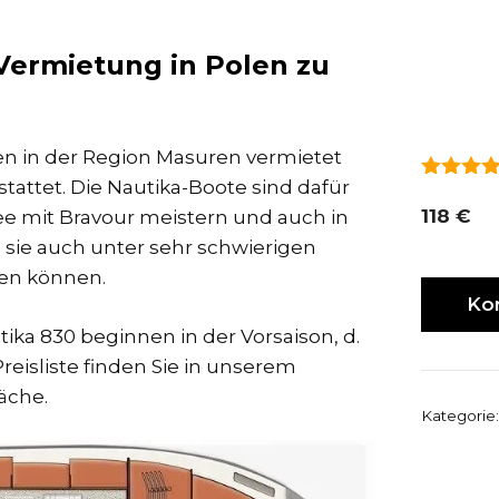
 Vermietung in Polen zu
n in der Region Masuren vermietet
tattet. Die Nautika-Boote sind dafür
5.00
von
118
€
ee mit Bravour meistern und auch in
 sie auch unter sehr schwierigen
en können.
Ko
ika 830 beginnen in der Vorsaison, d.
Preisliste finden Sie in unserem
äche.
Kategorie