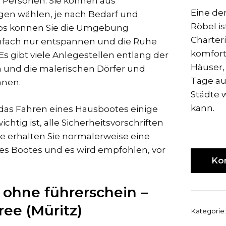
 8 Personen. Sie können aus
Eine de
en wählen, je nach Bedarf und
Röbel i
bs können Sie die Umgebung
Charter
nfach nur entspannen und die Ruhe
komfor
s gibt viele Anlegestellen entlang der
Häuser,
n und die malerischen Dörfer und
Tage au
nnen.
Städte 
kann.
s das Fahren eines Hausbootes einige
htig ist, alle Sicherheitsvorschriften
e erhalten Sie normalerweise eine
es Bootes und es wird empfohlen, vor
Ko
.
ohne führerschein –
ree (Müritz)
Kategorie