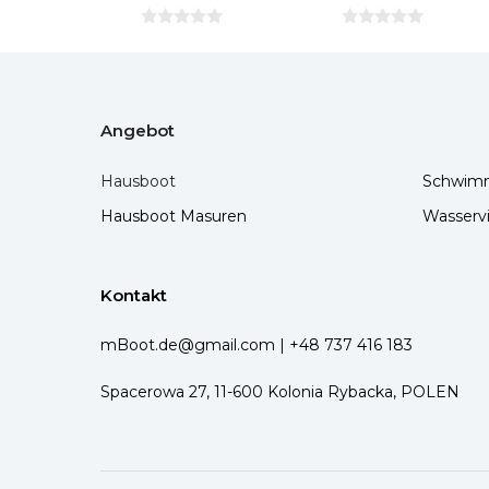
0
0
v
v
o
o
n
n
5
5
Angebot
Hausboot
Schwim
Hausboot Masuren
Wasservi
Kontakt
mBoot.de@gmail.com
|
+48 737 416 183
Spacerowa 27, 11-600 Kolonia Rybacka, POLEN